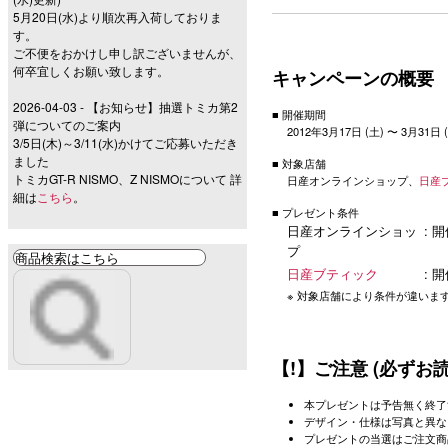
5月20日(水)より順次再入荷しておりま
す。
ご不便をおかけし申し訳ございませんが、
何卒宜しくお願い致します。
キャンペーンの概要
2026-04-03 - 【お知らせ】抽選トミカ第2
■ 開催期間
弾についてのご案内
2012年3月17日 (土) 〜 3月31日 
3/5日(木)～3/11(水)かけてご応募いただき
ました
■ 対象店舗
トミカGT-R NISMO、Z NISMOについて 詳
日産オンラインショップ、
日産
細は
こちら
。
■ プレゼント条件
日産オンラインショッ
: 
プ
日産ブティック
: 
※ 対象店舗により条件が違いま
【!】ご注意 (必ずお
本プレゼントは予告無く終了
デザイン・仕様は写真と異な
プレゼントの当選はご注文商