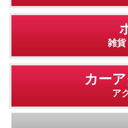
雑貨
カーア
ア