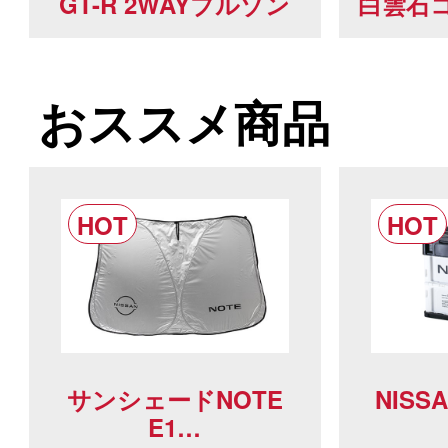
GT-R 2WAYブルゾン
白雲石コ
おススメ商品
サンシェードNOTE
NIS
E1…