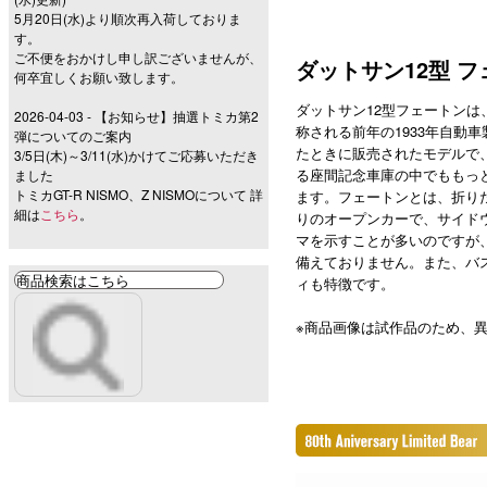
5月20日(水)より順次再入荷しておりま
す。
ご不便をおかけし申し訳ございませんが、
ダットサン12型 フェ
何卒宜しくお願い致します。
ダットサン12型フェートンは
2026-04-03 - 【お知らせ】抽選トミカ第2
称される前年の1933年自動
弾についてのご案内
たときに販売されたモデルで
3/5日(木)～3/11(水)かけてご応募いただき
る座間記念車庫の中でももっ
ました
トミカGT-R NISMO、Z NISMOについて 詳
ます。フェートンとは、折り
細は
こちら
。
りのオープンカーで、サイド
マを示すことが多いのですが、
備えておりません。また、バ
ィも特徴です。
※商品画像は試作品のため、