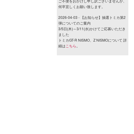
ご不便をおかけし申し訳ございませんが、
何卒宜しくお願い致します。
2026-04-03 - 【お知らせ】抽選トミカ第2
弾についてのご案内
3/5日(木)～3/11(水)かけてご応募いただき
ました
トミカGT-R NISMO、Z NISMOについて 詳
細は
こちら
。