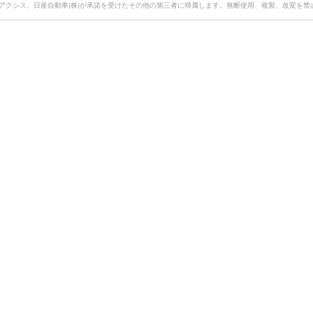
)アクシス、日産自動車(株)が承諾を受けたその他の第三者に帰属します。無断使用、複製、改変を禁