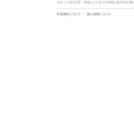
当サイト内の文章・画像などの全ての情報の著作権は(株
利用規約につ
個人情報につ
いて
いて