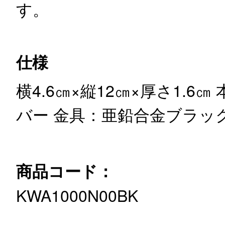
す。
仕様
横4.6㎝×縦12㎝×厚さ1.6㎝
バー
金具：亜鉛合金ブラッ
商品コード：
KWA1000N00BK