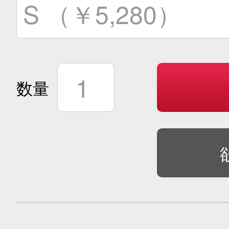
S （￥5,280）
1
数量