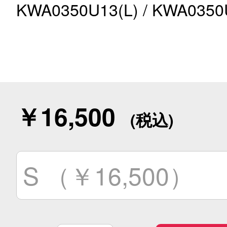
KWA0350U13(L) / KWA0350U
￥16,500
S （￥16,500）