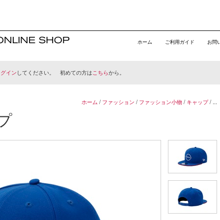
ホーム
ご利用ガイド
お問
ログイン
してください。 初めての方は
こちら
から。
ホーム
/
ファッション
/
ファッション小物
/
キャップ
/ ...
プ