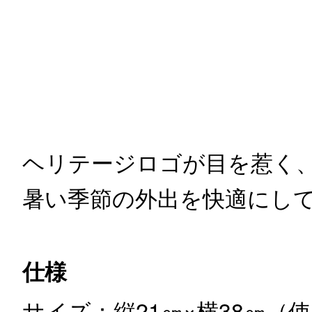
ヘリテージロゴが目を惹く
暑い季節の外出を快適にし
仕様
サイズ：縦21㎝×横38㎝（